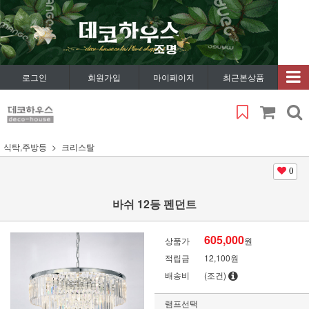
로그인
회원가입
마이페이지
최근본상품
식탁,주방등
크리스탈
0
바쉬 12등 펜던트
605,000
상품가
원
적립금
12,100원
배송비
(조건)
램프선택