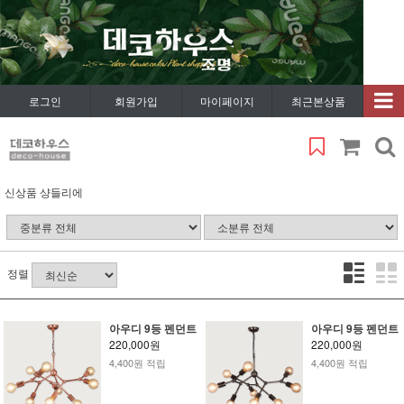
로그인
회원가입
마이페이지
최근본상품
신상품 샹들리에
정렬
아우디 9등 펜던트
아우디 9등 펜던트
220,000원
220,000원
4,400원 적립
4,400원 적립