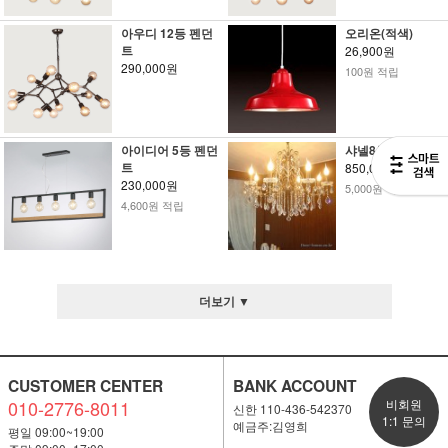
아우디 12등 펜던
오리온(적색)
트
26,900원
290,000원
100원 적립
아이디어 5등 펜던
샤넬8등
트
850,000원
230,000원
5,000원 적립
4,600원 적립
더보기 ▼
CUSTOMER CENTER
BANK ACCOUNT
010-2776-8011
비회원
신한 110-436-542370
1:1 문의
예금주:김영희
평일 09:00~19:00