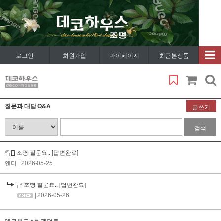
로그인
회원가입
마이페이지
최근본상품
질문과 대답 Q&A
글쓰기
검색
조명 질문요..
[답변완료]
앤디
| 2026-05-25
조명 질문요..
[답변완료]
| 2026-05-26
데코우드 5등 펜던트