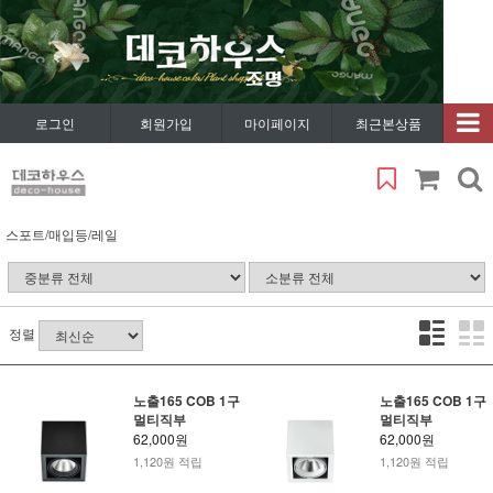
로그인
회원가입
마이페이지
최근본상품
스포트/매입등/레일
정렬
노출165 COB 1구
노출165 COB 1구
멀티직부
멀티직부
62,000원
62,000원
1,120원 적립
1,120원 적립