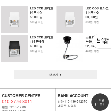
LED COB 트라고
LED COB 트라고
94루바형
114루바형
56,000원
63,000원
560원 적립
630원 적립
LED COB 트라고
스포트 자바라 직
114루바형
부6025
63,000원
22,000원
630원 적립
440원 적립
더보기 ▼
CUSTOMER CENTER
BANK ACCOUNT
010-2776-8011
비회원
신한 110-436-542370
1:1 문의
예금주:김영희
평일 09:00~19:00